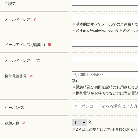
ご職業
メールアドレス
※
※基本的にすべてメールでのご連絡と
※必ずinfo@cafe-kon.comか
メールアドレス (確認用)
※
メールアドレス(サブ)
携帯電話番号
※
字)
※緊急時及び初回確認時に利用させて
※携帯電話をお持ちでない方は固定電
クーポン使用
名
参加人数
※
※2名以上の場合はご同伴者様のお名前