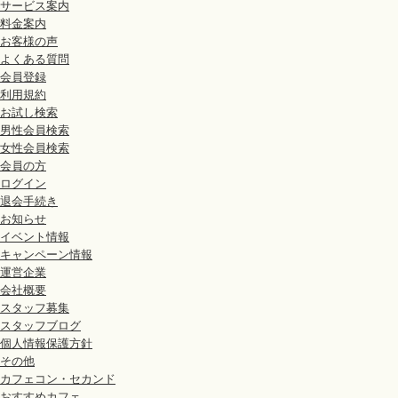
サービス案内
弊社が会員登録の申請を承認した場合、弊社と会員との間で、本規約を契約
料金案内
とします。
お客様の声
弊社は会員に対し会員IDを発行し通知します。
よくある質問
会員は、会員IDのほか、個人情報（氏名、生年月日、メールアドレス、電話
会員登録
し、同意するものとします。
利用規約
会員は、弊社から本サービスにおけるすべての連絡及び情報が、電子メール
お試し検索
に同意するものとします。
男性会員検索
女性会員検索
第5条（サービスの種類）
会員の方
弊社が企画・運営するサービスは以下の3種類となります。
ログイン
お気軽カフェ婚活「カフェコン」
退会手続き
申込者とお相手とのお見合いをセッティングするサービスです。
お知らせ
カフェコン・セカンド
イベント情報
40歳以上の方を対象に申込者とお相手とのお見合いをセッティングするサー
キャンペーン情報
イベント
運営企業
会員及び一般の方を対象に開催する合コン・パーティーなどの各種イベント
会社概要
スタッフ募集
第6条（利用者の義務
スタッフブログ
会員は、お見合いを申し込む際または申し込みを受ける際、日時・場所など
個人情報保護方針
ように、自身の予定を合わせるものとします。
その他
会員は、お相手からのお見合い申し込みに対して誠実且つ速やかに返答しな
カフェコン・セカンド
会員は、お見合いが成立した際、お見合い場所・日時などを事前に確認する
おすすめカフェ