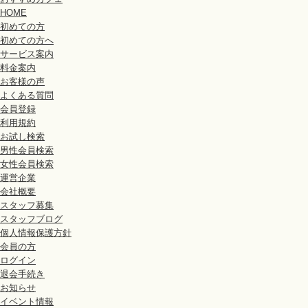
会員は、お見合い初回時に顔写真付きの公的な身分証明書を提示するものと
HOME
ます。
初めての方
会員は、お見合い当日に遅刻及び欠席または規定時間内に退席しないものと
初めての方へ
会員は、本サービスを利用して婚約または結婚が決まった場合は、速やかに
サービス案内
会員及び利用者は、キャンセルや日程・人数変更、その他不測の事態が生じ
料金案内
会員及び利用者は、本規約に違反し、他の利用者及び弊社または第三者ある
お客様の声
の責任と費用において当該損害を賠償するものとします。
よくある質問
会員登録
第7条（登録内容の変更）
利用規約
会員は、登録内容に変更が生じた場合、速やかに所定の方法で変更の届出を
お試し検索
前項の届出をしなかったことにより、会員が不利益を被ったとしても、弊社
男性会員検索
会員は、弊社WEBサイト内の会員専用ページ（マイページ）及び所定の方
女性会員検索
す。
運営企業
会社概要
第8条（会員ID及びパスワードの管理）
スタッフ募集
会員は、弊社より付与された会員IDを、第三者と共用または第三者に譲渡、
スタッフブログ
します。
個人情報保護方針
会員は、会員ID及びパスワードの管理・使用について一切の責任を負うもの
会員の方
会員は、会員ID及びパスワードの管理を怠ったことによって第三者に不正利
ログイン
ての損害について一切の責任を負うものとします。
退会手続き
会員は、会員IDに対応するパスワードが盗まれた、もしくわ第三者に使用さ
お知らせ
旨を連絡するとともに、弊社からの指示がある場合には、これに従うものと
イベント情報