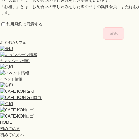
「申込者」とは、お見合いの申し込みをした会員をいいます。
「お相手」とは、お見合いの申し込みをした際の相手の異性会員、またはお
ます。
利用規約に同意する
第2条（会員）
本規約で会員とは、会員登録された本サービスの利用者をいいます。
登録後は、退会手続きまたは登録抹消がされない限り、会員資格（第3条で
おすすめカフェ
第3条（会員資格及び本サービスの利用資格）
20歳以上（カフェコン・セカンドは40歳以上）で身元が確かであること。
キャンペーン情報
独身であること。
氏名、生年月日、メールアドレス、電話番号などの申告事項に偽りのないこ
本規約に同意していること。
イベント情報
以下のいづれにも該当しない者。
（1）お見合いする意思がない者
（2）暴力団関係者
（3）性犯罪及びネット犯罪などの犯罪歴のある者
（4）その他、利用者として相応しくないと弊社が判断した者
第4条（会員登録）
HOME
会員は、本規約のすべてに同意した上で、弊社が定める方法により会員登録
初めての方
弊社は、前項の会員登録の申請があった場合、弊社が定める必要な審査・手
初めての方へ
ます。尚、弊社は理由を開示することなく、会員登録の申請を承認しないこ